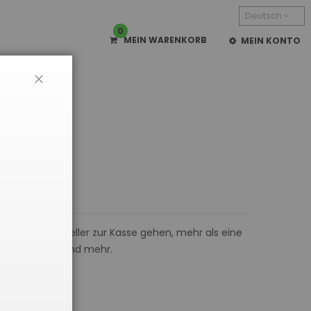
Deutsch
0
MEIN WARENKORB
MEIN KONTO
CLOSE
e Vorteile: schneller zur Kasse gehen, mehr als eine
gen verfolgen und mehr.