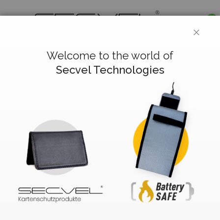
0
CLOS
Deutsch
Welcome to the world of
Secvel Technologies
Kundenlogin
Registrierte Kunden
Wenn Sie ein Konto haben, melden Sie sich mit Ihrer E-
Mail-Adresse an.
E-Mail