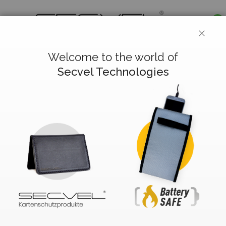
0
CLOS
Deutsch
Welcome to the world of
Secvel Technologies
Kundenlogin
Registrierte Kunden
Wenn Sie ein Konto haben, melden Sie sich mit Ihrer E-
Mail-Adresse an.
E-Mail