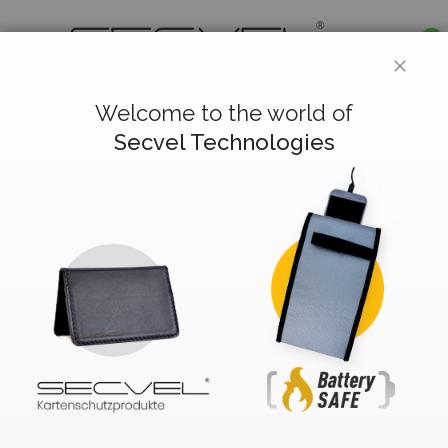
0
CLOS
Deutsch
Welcome to the world of
Secvel Technologies
Kundenlogin
Registrierte Kunden
Wenn Sie ein Konto haben, melden Sie sich mit Ihrer E-
Mail-Adresse an.
E-Mail