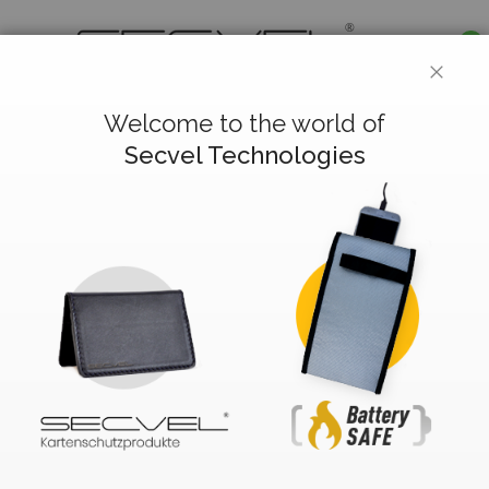
0
CLOS
Deutsch
Welcome to the world of
Secvel Technologies
Kundenlogin
Registrierte Kunden
Wenn Sie ein Konto haben, melden Sie sich mit Ihrer E-
Mail-Adresse an.
E-Mail