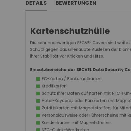
DETAILS
BEWERTUNGEN
der
Bildergalerie
springen
Kartenschutzhülle
Die sehr hochwertigen SECVEL Covers sind weites
Schutz gegen das unerlaubte Auslesen der biom
ihrer Stabilität vor Knicken und Hitze.
Einsatzbereiche der SECVEL Data Security C
EC-Karten / Bankomatkarten
Kreditkarten
Schutz Ihrer Daten auf Karten mit NFC-Funk
Hotel-Keycards oder Parkkarten mit Magnet
Zutrittskarten mit Magnetstreifen, für Mita
Personalausweise oder Führerscheine mit R
Kundenkarten mit Magnetstreifen
NFC-Quick-Wertkarten