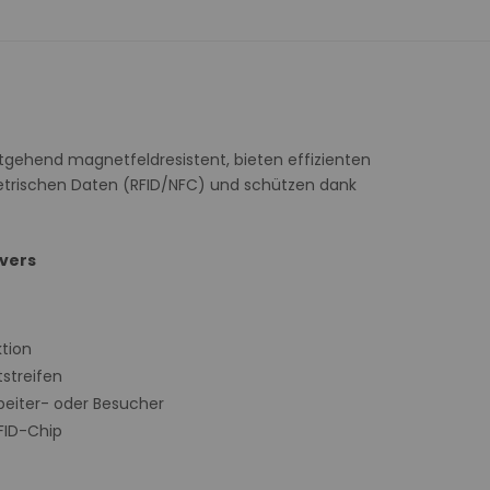
tgehend magnetfeldresistent, bieten effizienten
etrischen Daten (RFID/NFC) und schützen dank
overs
tion
streifen
rbeiter- oder Besucher
FID-Chip