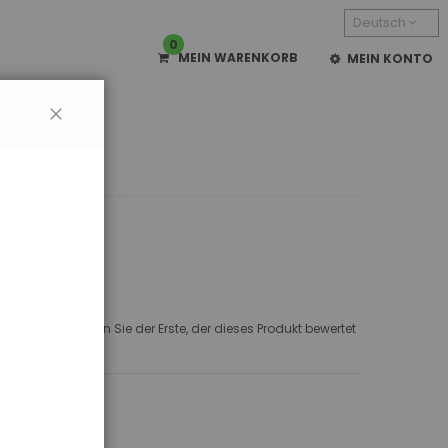
Deutsch
0
MEIN WARENKORB
MEIN KONTO
CLOSE
Orange
Seien Sie der Erste, der dieses Produkt bewertet