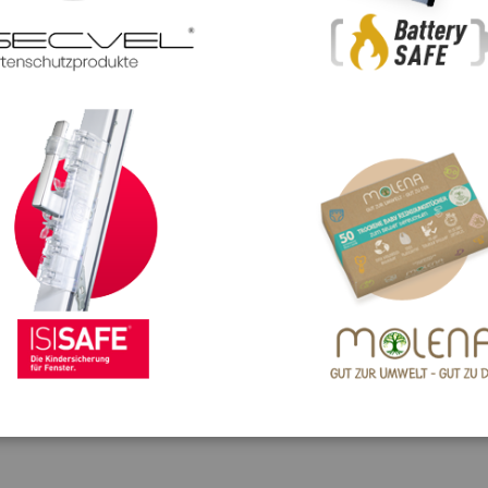
SECVEL® 5fach Schutz
passend für eine Karte
38 Farbvarianten
Die SECVEL Kartenschutzhülle bietet Ihnen 5f
patentierten SECVEL® Technologie ausgestatt
MENGE
IN DEN WARENKO