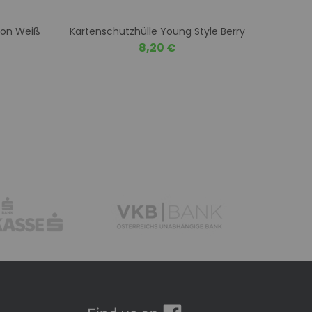
tion Weiß
Kartenschutzhülle Young Style Berry
Karten
8,20 €